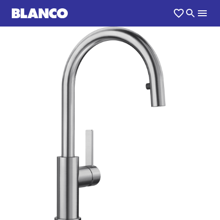
1
0
/