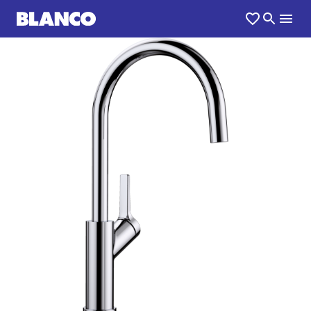
1
0
/