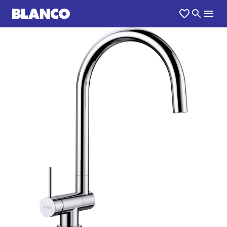
1
0
/