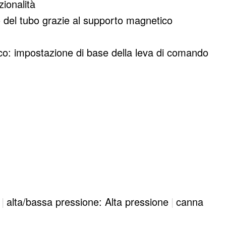
ionalità
del tubo grazie al supporto magnetico
co: impostazione di base della leva di comando
do
e finiture eleganti
|
alta/bassa pressione: Alta pressione
|
canna