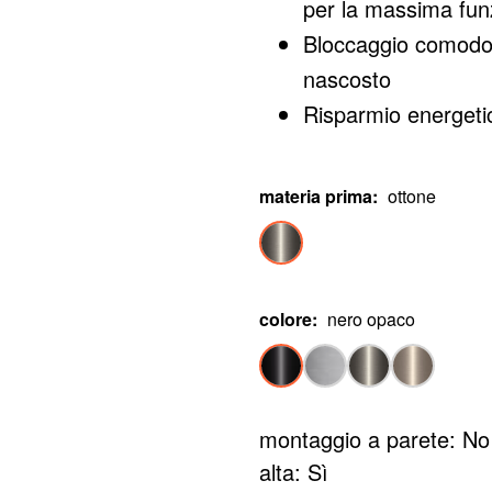
per la massima funz
Bloccaggio comodo 
nascosto
Risparmio energeti
su apertura a fred
Disponibile in divers
materia prima
:
ottone
colore
:
nero opaco
montaggio a parete: No
alta: Sì