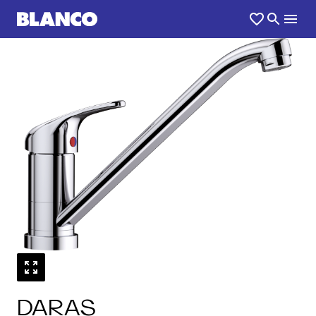
1
0
/
DARAS