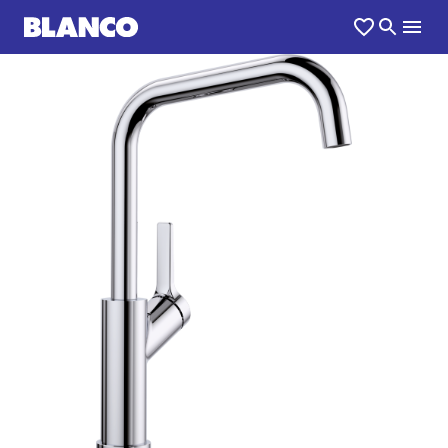
1
0
/