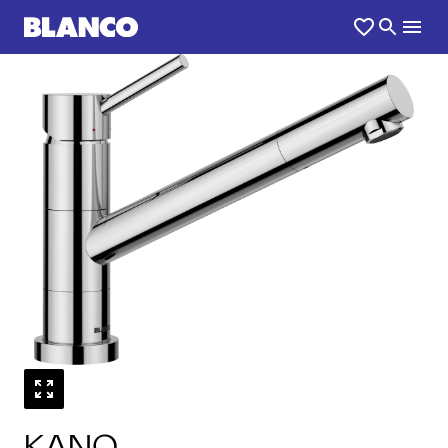
1
0
/
KANO