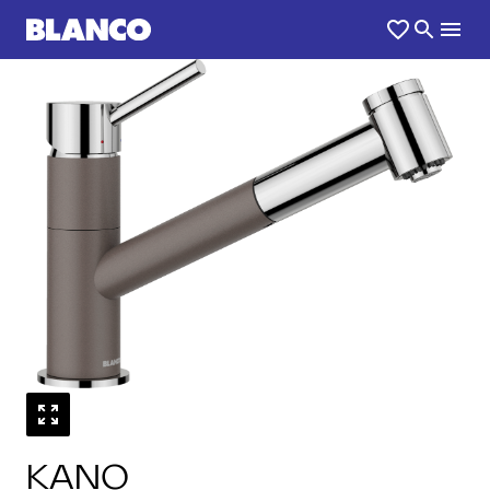
1
0
/
KANO