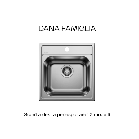
DANA FAMIGLIA
Scorri a destra per esplorare i 2 modelli
s
O