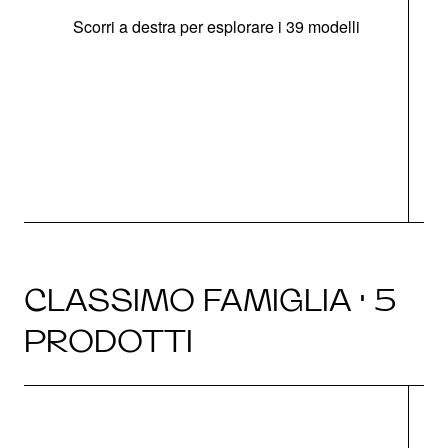
Scorri a destra per esplorare i 39 modelli
s
O
CLASSIMO FAMIGLIA · 5
PRODOTTI