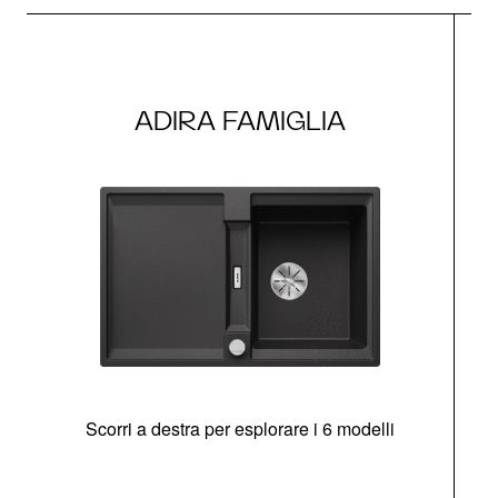
ADIRA FAMIGLIA
Scorri a destra per esplorare i 6 modelli
g