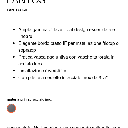
LANTOS 6-IF
Ampia gamma di lavelli dal design essenziale e
lineare
Elegante bordo piatto IF per installazione filotop o
sopratop
Pratica vasca aggiuntiva con vaschetta forata in
acciaio inox
Installazione reversibile
Con pilette a cestello in acciaio inox da 3 ½''
materia prima
:
acciaio inox
gocciolatoio: No
|
versione: con comando saltarello, con