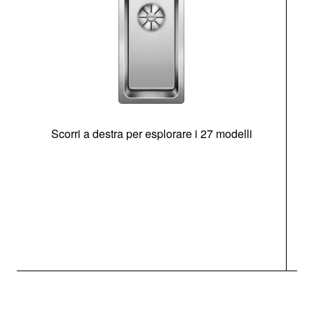
Scorri a destra per esplorare i 27 modelli
g