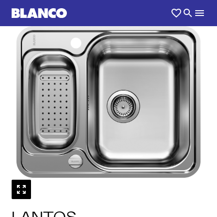
1
0
/
LANTOS