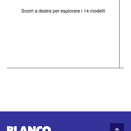
Scorri a destra per esplorare i 14 modelli
g