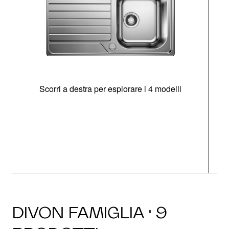
Scorri a destra per esplorare i 4 modelli
O
DIVON FAMIGLIA · 9