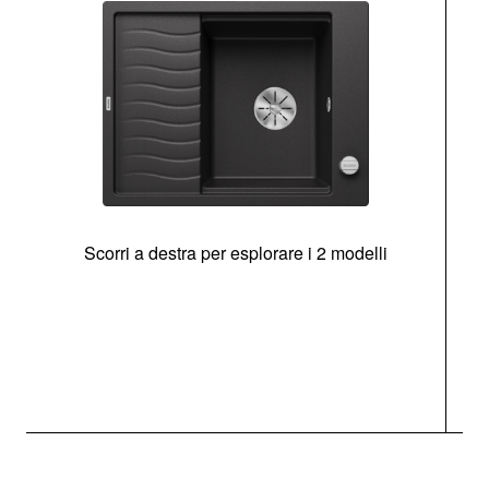
Scorri a destra per esplorare i 2 modelli
g