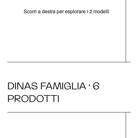
Scorri a destra per esplorare i 2 modelli
s
O
DINAS FAMIGLIA · 6
PRODOTTI