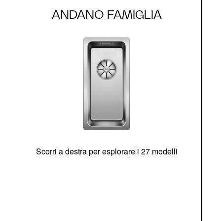
ANDANO FAMIGLIA
Scorri a destra per esplorare i 27 modelli
g