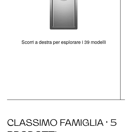
Scorri a destra per esplorare i 39 modelli
s
O
CLASSIMO FAMIGLIA · 5