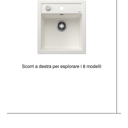
Scorri a destra per esplorare i 8 modelli
O