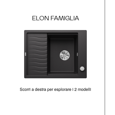
ELON FAMIGLIA
Scorri a destra per esplorare i 2 modelli
g