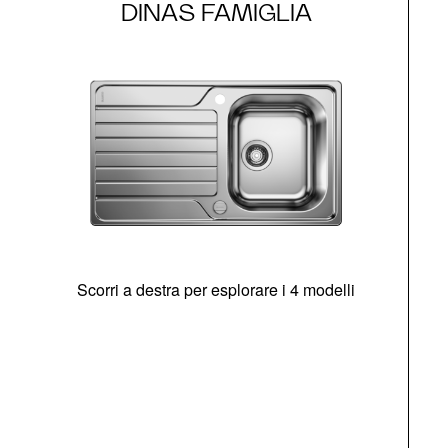
DINAS FAMIGLIA
Scorri a destra per esplorare i 4 modelli
O