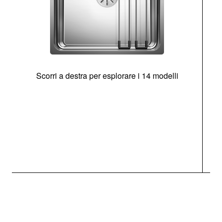
Scorri a destra per esplorare i 14 modelli
g