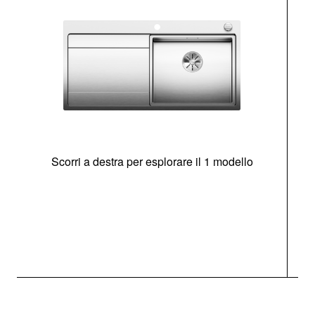
Scorri a destra per esplorare il 1 modello
O