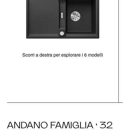
Scorri a destra per esplorare i 6 modelli
g
ANDANO FAMIGLIA · 32