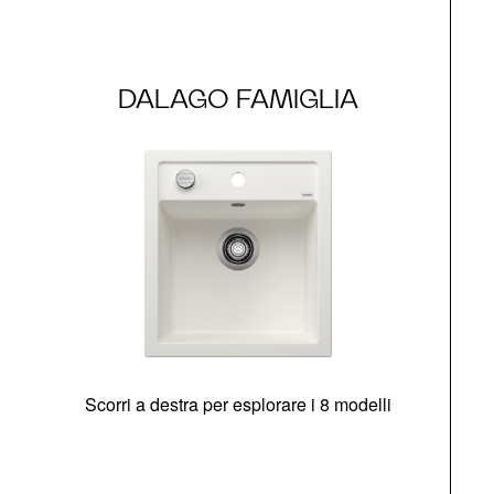
DALAGO FAMIGLIA
Scorri a destra per esplorare i 8 modelli
O