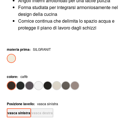
Angoli interni arrotondati per una facile pulizia
Forma studiata per integrarsi armoniosamente nel
design della cucina
Cornice continua che delimita lo spazio acqua e
protegge il piano di lavoro dagli schizzi
materia prima
:
SILGRANIT
colore
:
caffè
Posizione lavello
:
vasca sinistra
vasca sinistra
vasca destra