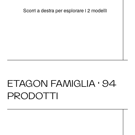
Scorri a destra per esplorare i 2 modelli
g
ETAGON FAMIGLIA · 94
PRODOTTI