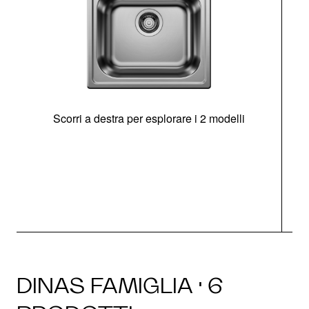
Scorri a destra per esplorare i 2 modelli
s
O
DINAS FAMIGLIA · 6