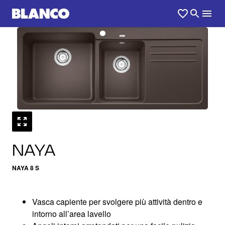
1
0
/
NAYA
NAYA 8 S
Vasca capiente per svolgere più attività dentro e
intorno all’area lavello