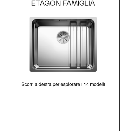
ETAGON FAMIGLIA
Scorri a destra per esplorare i 14 modelli
g