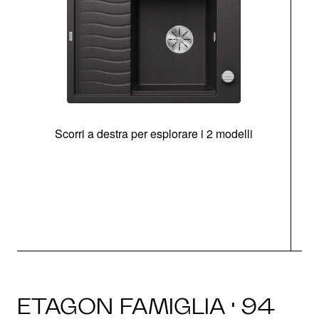
Scorri a destra per esplorare i 2 modelli
g
ETAGON FAMIGLIA · 94