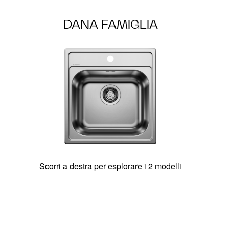
DANA FAMIGLIA
Scorri a destra per esplorare i 2 modelli
s
O