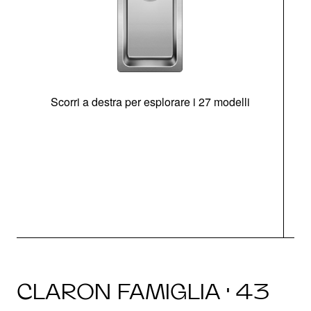
Scorri a destra per esplorare i 27 modelli
g
CLARON FAMIGLIA · 43