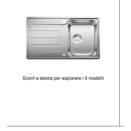
Scorri a destra per esplorare i 5 modelli
O