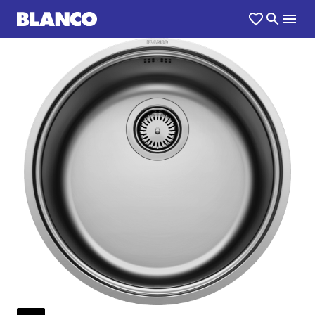
1
0
/