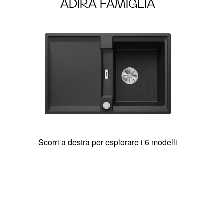
ADIRA FAMIGLIA
Scorri a destra per esplorare i 6 modelli
g