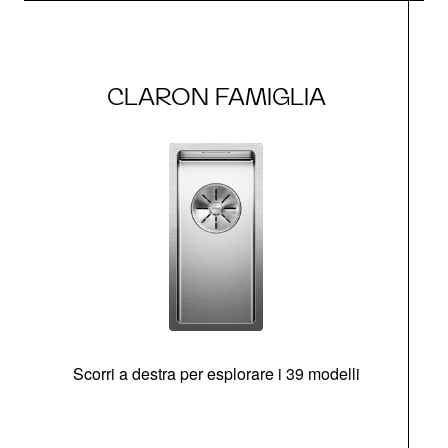
CLARON FAMIGLIA
Scorri a destra per esplorare i 39 modelli
s
O