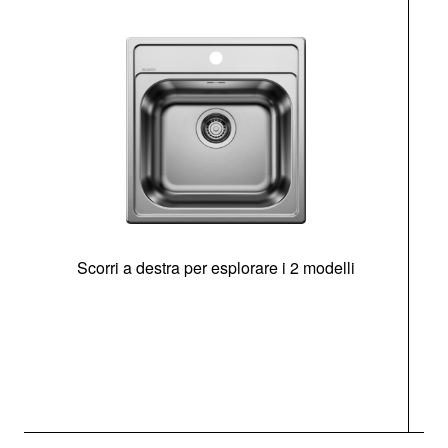
Scorri a destra per esplorare i 2 modelli
s
O