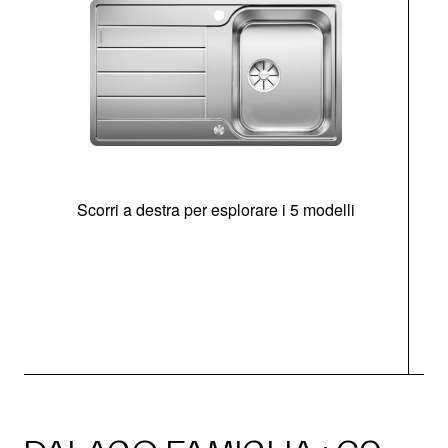
Scorri a destra per esplorare i 5 modelli
O