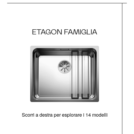
ETAGON FAMIGLIA
Scorri a destra per esplorare i 14 modelli
g