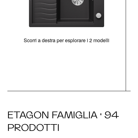
Scorri a destra per esplorare i 2 modelli
g
ETAGON FAMIGLIA · 94
PRODOTTI