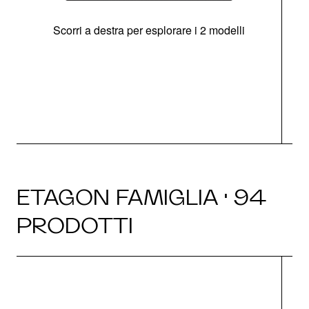
Scorri a destra per esplorare i 2 modelli
g
ETAGON FAMIGLIA · 94
PRODOTTI