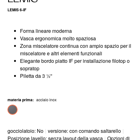
LEMIS 6-IF
Forma lineare moderna
Vasca ergonomica molto spaziosa
Zona miscelatore continua con ampio spazio per il
miscelatore e altri elementi funzionali
Elegante bordo piatto IF per installazione filotop o
sopratop
Piletta da 3 ½''
materia prima
:
acciaio inox
gocciolatoio: No
|
versione: con comando saltarello
|
Posizione lavello: senza layout della vasca
|
Opzioni di