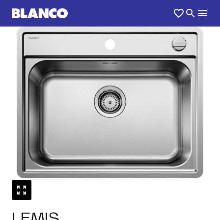
1
0
/
LEMIS