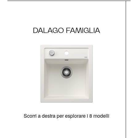
DALAGO FAMIGLIA
Scorri a destra per esplorare i 8 modelli
O