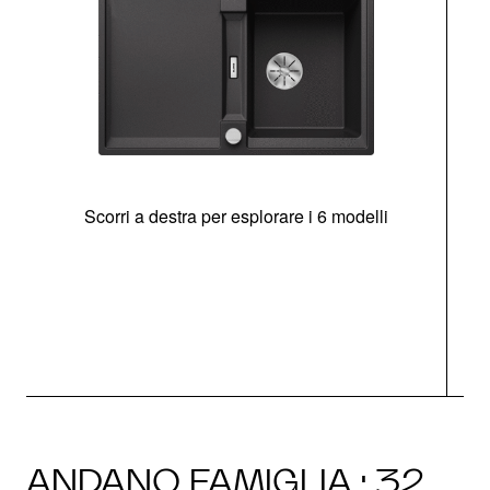
Scorri a destra per esplorare i 6 modelli
g
ANDANO FAMIGLIA · 32