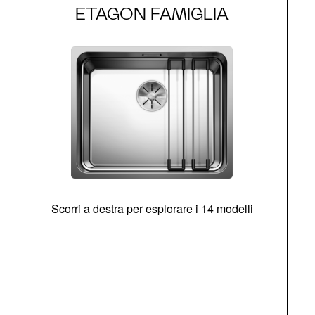
ETAGON FAMIGLIA
Scorri a destra per esplorare i 14 modelli
g