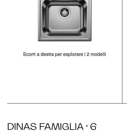
Scorri a destra per esplorare i 2 modelli
s
O
DINAS FAMIGLIA · 6