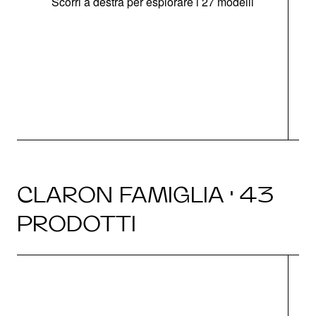
Scorri a destra per esplorare i 27 modelli
g
CLARON FAMIGLIA · 43
PRODOTTI