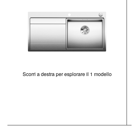
Scorri a destra per esplorare il 1 modello
O