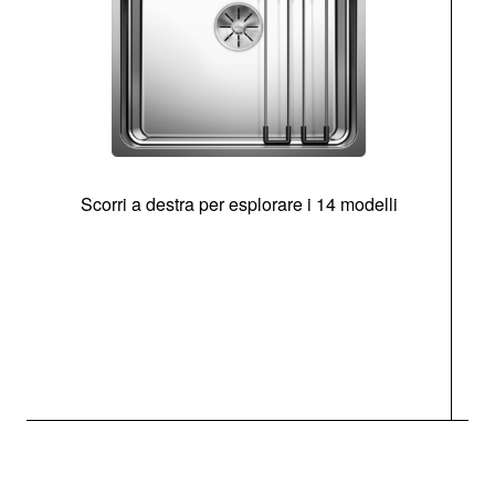
Scorri a destra per esplorare i 14 modelli
g