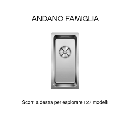
ANDANO FAMIGLIA
Scorri a destra per esplorare i 27 modelli
g