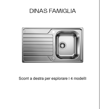
DINAS FAMIGLIA
Scorri a destra per esplorare i 4 modelli
O