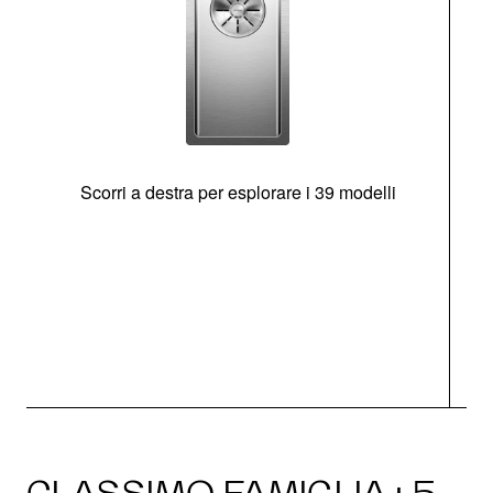
Scorri a destra per esplorare i 39 modelli
s
O
CLASSIMO FAMIGLIA · 5