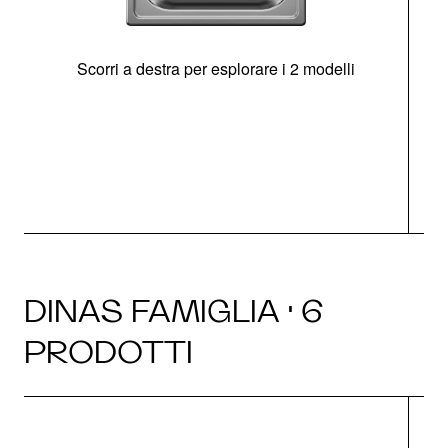
Scorri a destra per esplorare i 2 modelli
s
O
DINAS FAMIGLIA · 6
PRODOTTI