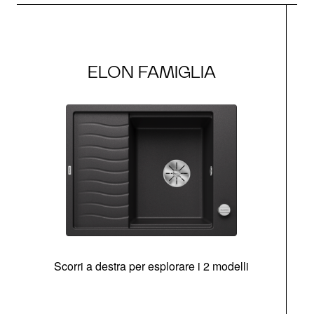
ELON FAMIGLIA
Scorri a destra per esplorare i 2 modelli
g