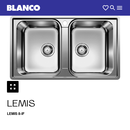
1
0
/
LEMIS
LEMIS 8-IF