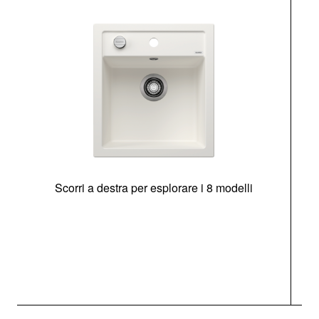
Scorri a destra per esplorare i 8 modelli
O