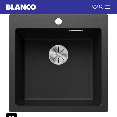
1
0
/