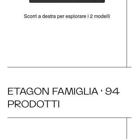
Scorri a destra per esplorare i 2 modelli
g
ETAGON FAMIGLIA · 94
PRODOTTI