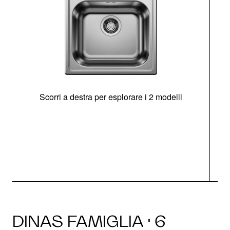
Scorri a destra per esplorare i 2 modelli
s
O
DINAS FAMIGLIA · 6