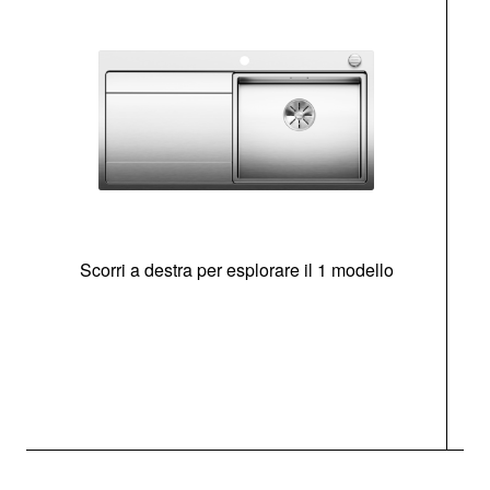
Scorri a destra per esplorare il 1 modello
O