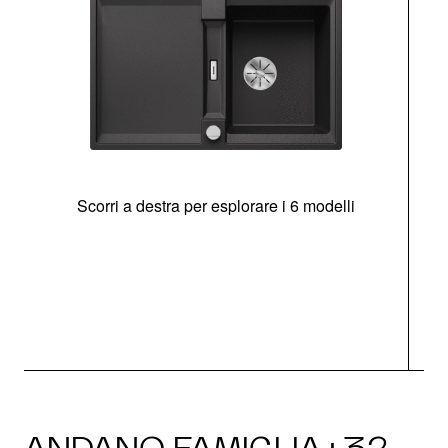
Scorri a destra per esplorare i 6 modelli
g
ANDANO FAMIGLIA · 32