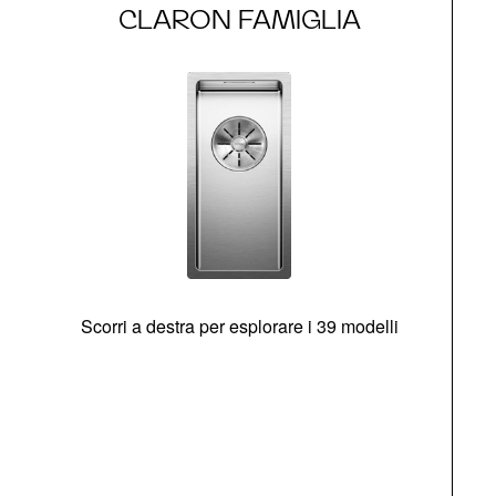
CLARON FAMIGLIA
Scorri a destra per esplorare i 39 modelli
s
O