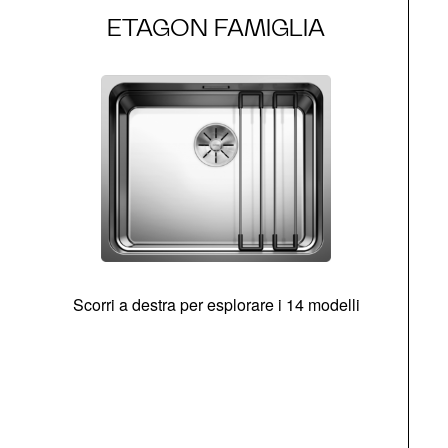
ETAGON FAMIGLIA
Scorri a destra per esplorare i 14 modelli
g