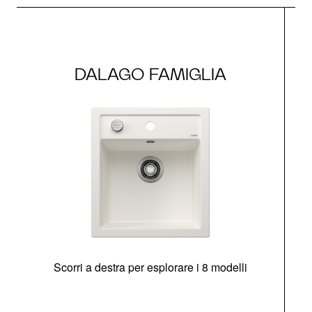
DALAGO FAMIGLIA
Scorri a destra per esplorare i 8 modelli
O