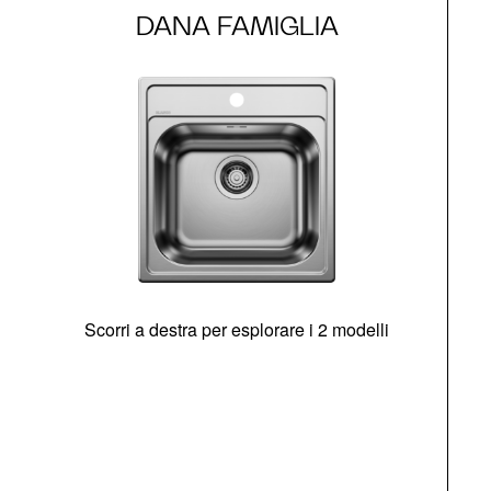
DANA FAMIGLIA
Scorri a destra per esplorare i 2 modelli
s
O