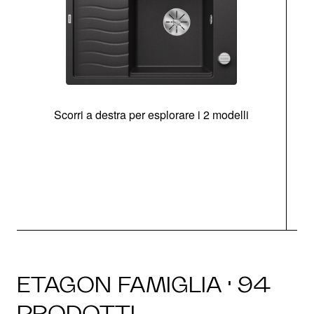
Scorri a destra per esplorare i 2 modelli
g
ETAGON FAMIGLIA · 94
PRODOTTI