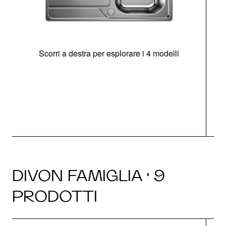
Scorri a destra per esplorare i 4 modelli
O
DIVON FAMIGLIA · 9
PRODOTTI