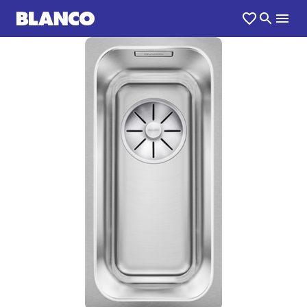
1
0
/