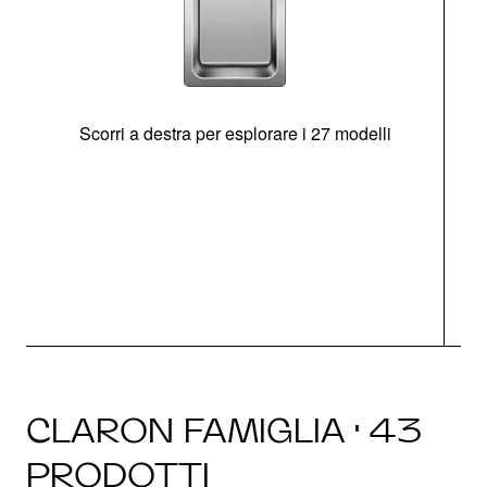
Scorri a destra per esplorare i 27 modelli
g
CLARON FAMIGLIA · 43
PRODOTTI