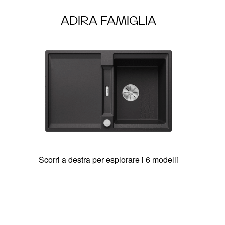
ADIRA FAMIGLIA
Scorri a destra per esplorare i 6 modelli
g