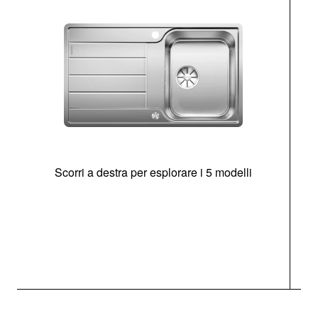
Scorri a destra per esplorare i 5 modelli
O