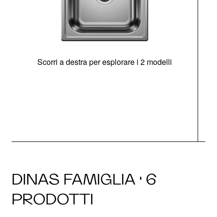
Scorri a destra per esplorare i 2 modelli
s
O
DINAS FAMIGLIA · 6
PRODOTTI