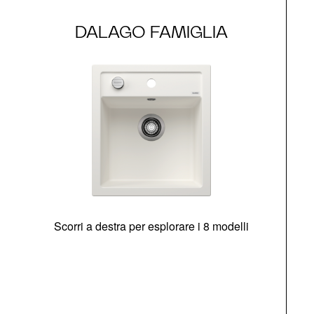
DALAGO FAMIGLIA
Scorri a destra per esplorare i 8 modelli
O