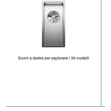
Scorri a destra per esplorare i 39 modelli
s
O