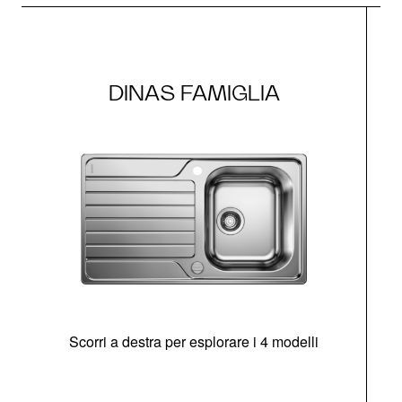
DINAS FAMIGLIA
Scorri a destra per esplorare i 4 modelli
O