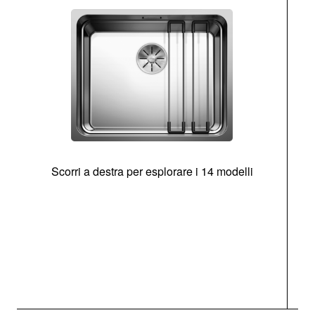
Scorri a destra per esplorare i 14 modelli
g