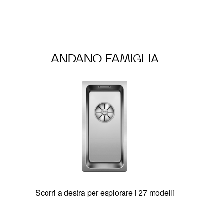
ANDANO FAMIGLIA
Scorri a destra per esplorare i 27 modelli
g