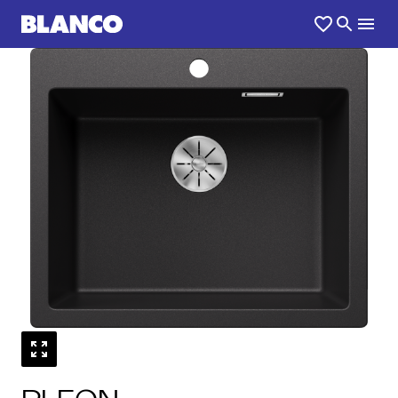
1
0
/