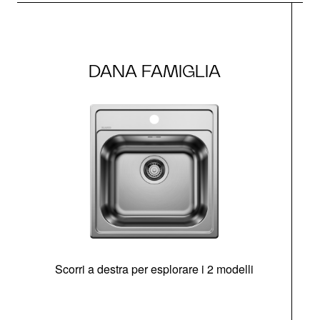
DANA FAMIGLIA
Scorri a destra per esplorare i 2 modelli
s
O