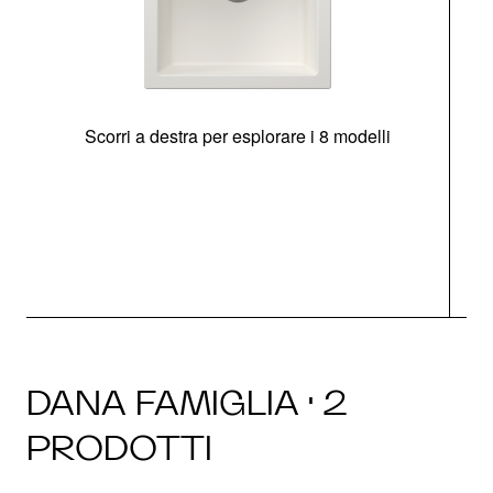
Scorri a destra per esplorare i 8 modelli
O
DANA FAMIGLIA · 2
PRODOTTI