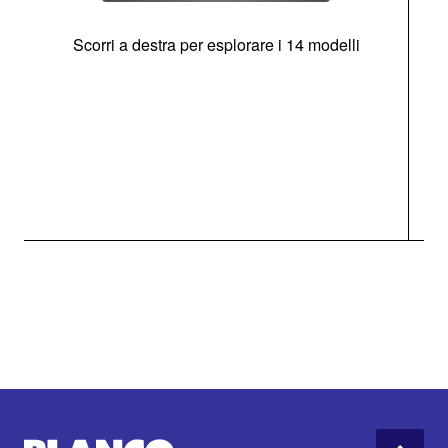
Scorri a destra per esplorare i 14 modelli
g