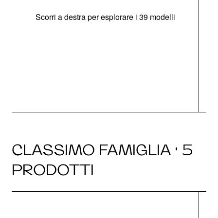
Scorri a destra per esplorare i 39 modelli
s
O
CLASSIMO FAMIGLIA · 5
PRODOTTI