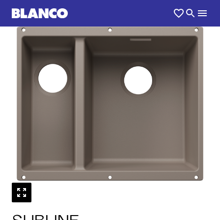
1
0
/