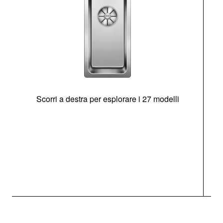
Scorri a destra per esplorare i 27 modelli
g