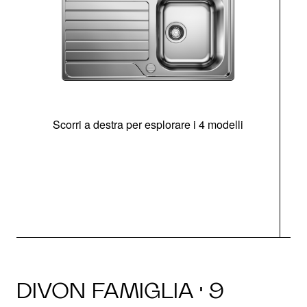
Scorri a destra per esplorare i 4 modelli
O
DIVON FAMIGLIA · 9