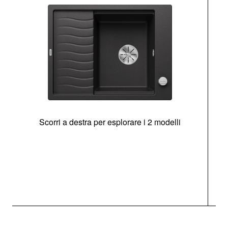
Scorri a destra per esplorare i 2 modelli
g