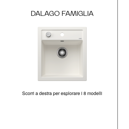
DALAGO FAMIGLIA
Scorri a destra per esplorare i 8 modelli
O