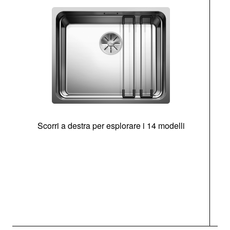
Scorri a destra per esplorare i 14 modelli
g