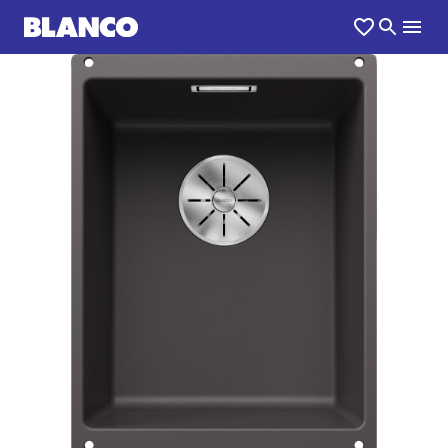
1
0
/