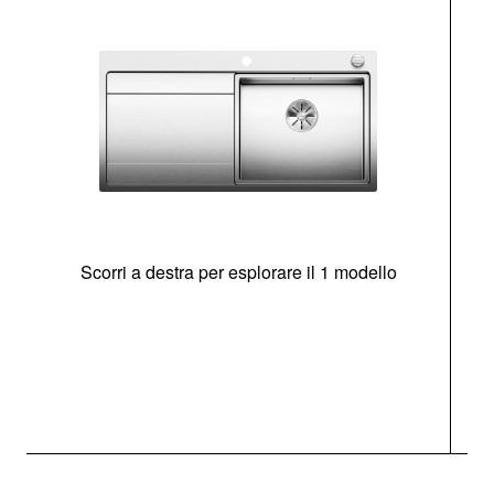
Scorri a destra per esplorare il 1 modello
O