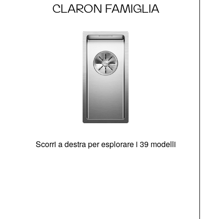
CLARON FAMIGLIA
Scorri a destra per esplorare i 39 modelli
s
O