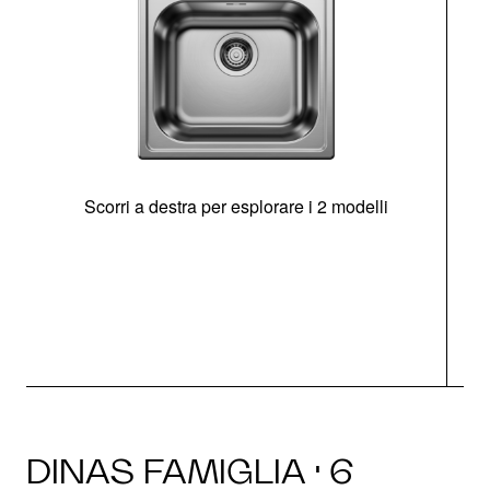
Scorri a destra per esplorare i 2 modelli
s
O
DINAS FAMIGLIA · 6