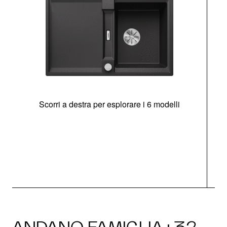
Scorri a destra per esplorare i 6 modelli
g
ANDANO FAMIGLIA · 32