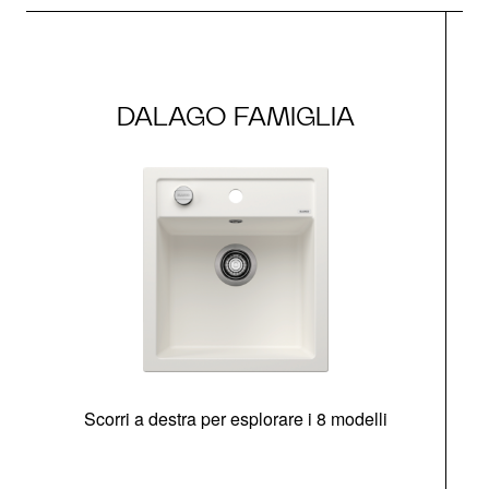
DALAGO FAMIGLIA
Scorri a destra per esplorare i 8 modelli
O