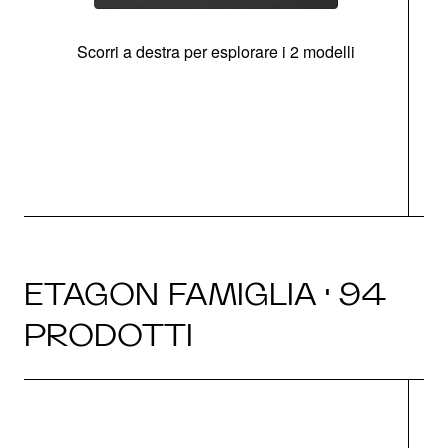
Scorri a destra per esplorare i 2 modelli
g
ETAGON FAMIGLIA · 94
PRODOTTI