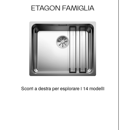
ETAGON FAMIGLIA
Scorri a destra per esplorare i 14 modelli
g