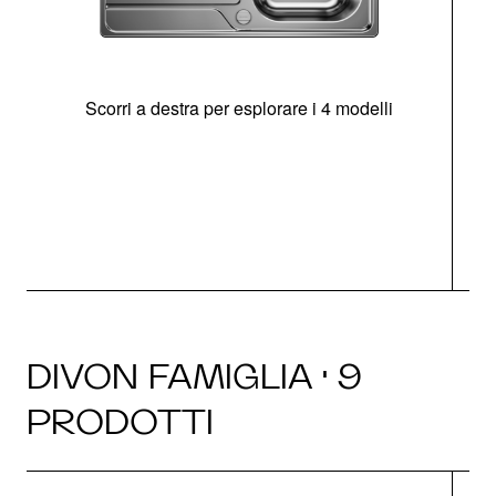
Scorri a destra per esplorare i 4 modelli
O
DIVON FAMIGLIA · 9
PRODOTTI