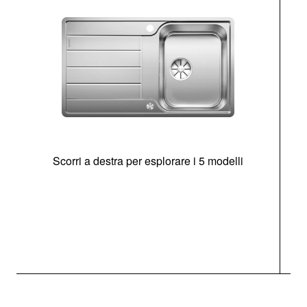
Scorri a destra per esplorare i 5 modelli
O