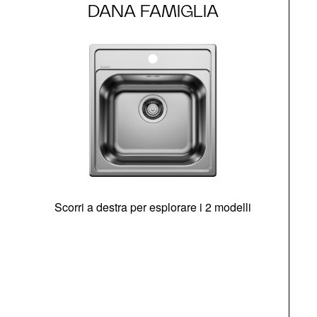
DANA FAMIGLIA
Scorri a destra per esplorare i 2 modelli
s
O