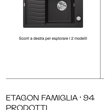
Scorri a destra per esplorare i 2 modelli
g
ETAGON FAMIGLIA · 94
PRODOTTI