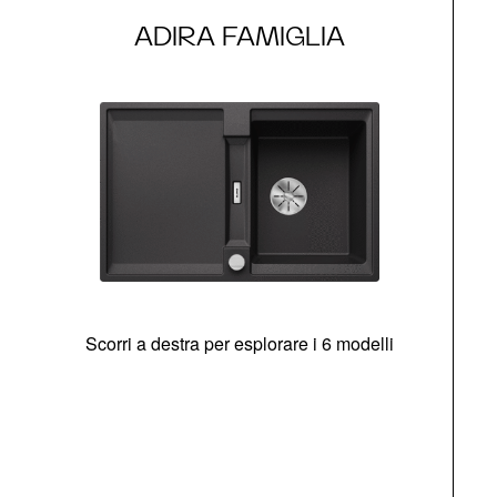
ADIRA FAMIGLIA
Scorri a destra per esplorare i 6 modelli
g