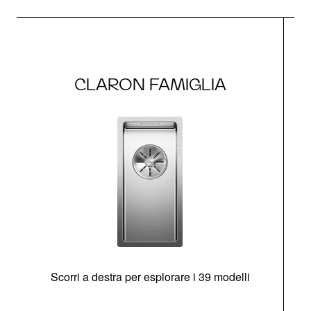
CLARON FAMIGLIA
Scorri a destra per esplorare i 39 modelli
s
O