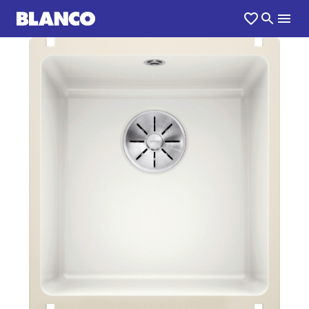
1
0
/