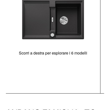
Scorri a destra per esplorare i 6 modelli
g