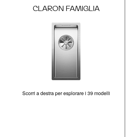
CLARON FAMIGLIA
Scorri a destra per esplorare i 39 modelli
s
O