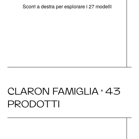
Scorri a destra per esplorare i 27 modelli
g
CLARON FAMIGLIA · 43
PRODOTTI