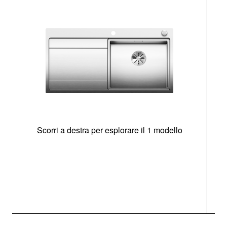
Scorri a destra per esplorare il 1 modello
O