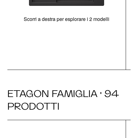
Scorri a destra per esplorare i 2 modelli
g
ETAGON FAMIGLIA · 94
PRODOTTI