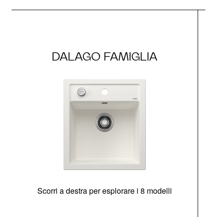
DALAGO FAMIGLIA
Scorri a destra per esplorare i 8 modelli
O