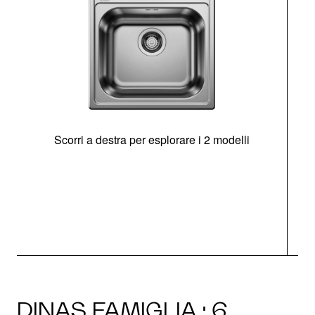
Scorri a destra per esplorare i 2 modelli
s
O
DINAS FAMIGLIA · 6