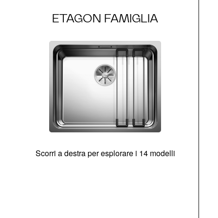
ETAGON FAMIGLIA
Scorri a destra per esplorare i 14 modelli
g