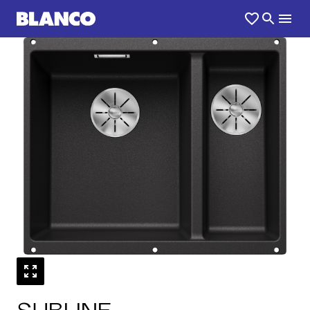
1
0
/