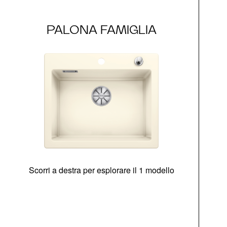
PALONA FAMIGLIA
Scorri a destra per esplorare il 1 modello
di
co
Opz