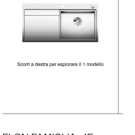
Scorri a destra per esplorare il 1 modello
di
c
Opz