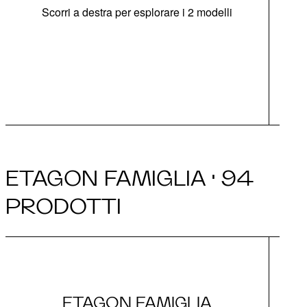
Scorri a destra per esplorare i 2 modelli
di
goc
ETAGON FAMIGLIA · 94
PRODOTTI
ETAGON FAMIGLIA