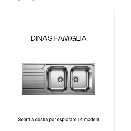
DINAS FAMIGLIA
Scorri a destra per esplorare i 4 modelli
di
sen