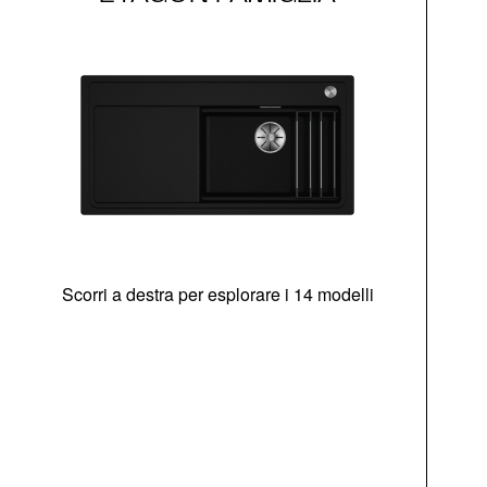
Scorri a destra per esplorare i 14 modelli
di
goc