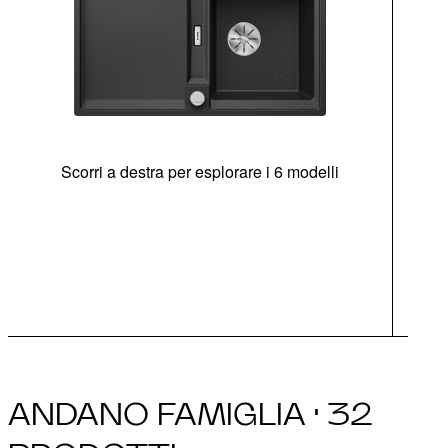
Scorri a destra per esplorare i 6 modelli
di
goc
ANDANO FAMIGLIA · 32