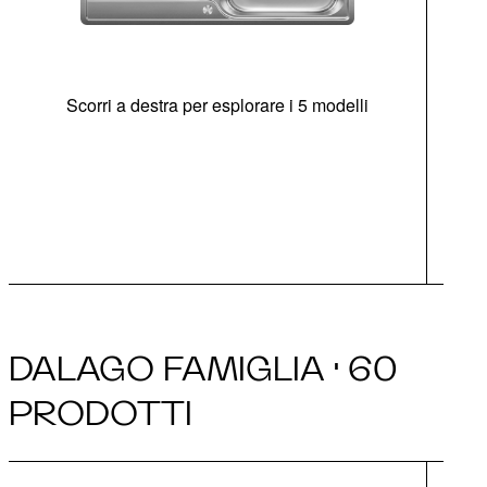
Scorri a destra per esplorare i 5 modelli
di
c
Opz
DALAGO FAMIGLIA · 60
PRODOTTI