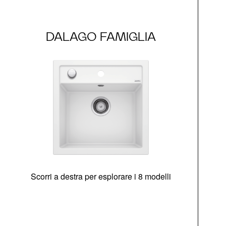
DALAGO FAMIGLIA
Scorri a destra per esplorare i 8 modelli
di
co
Opz