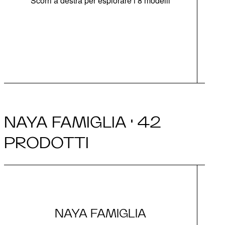
Scorri a destra per esplorare i 8 modelli
di
c
Opz
NAYA FAMIGLIA · 42
PRODOTTI
NAYA FAMIGLIA