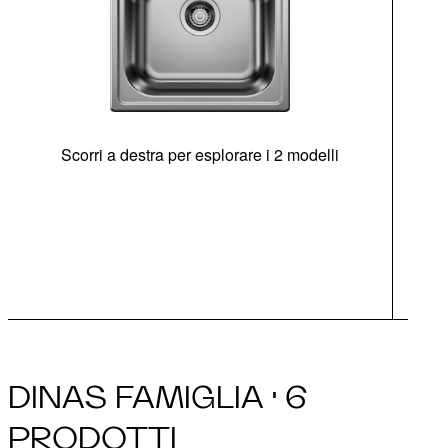
Scorri a destra per esplorare i 2 modelli
di
sen
Opz
DINAS FAMIGLIA · 6
PRODOTTI