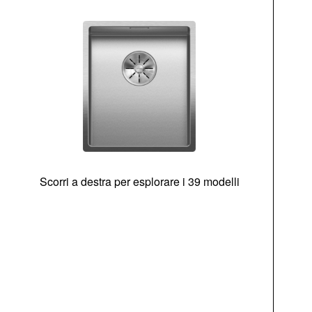
Scorri a destra per esplorare i 39 modelli
di
sen
Opz