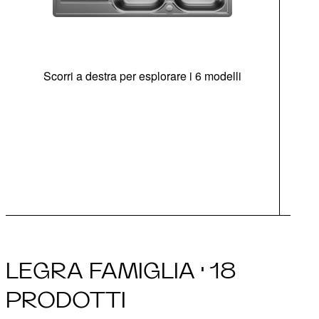
Scorri a destra per esplorare i 6 modelli
di
c
Opz
LEGRA FAMIGLIA · 18
PRODOTTI