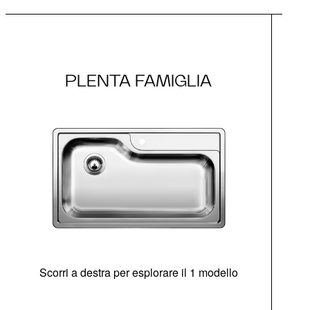
PLENTA FAMIGLIA
Scorri a destra per esplorare il 1 modello
di
sen
Opz