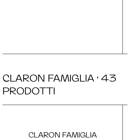
di
goc
CLARON FAMIGLIA · 43
PRODOTTI
CLARON FAMIGLIA
C