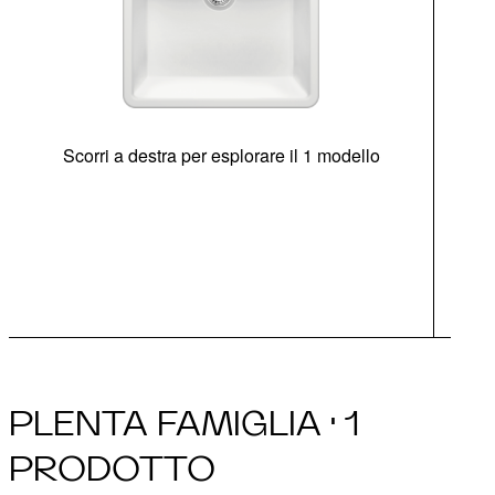
Scorri a destra per esplorare il 1 modello
di
sen
Opz
PLENTA FAMIGLIA · 1
PRODOTTO