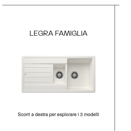
LEGRA FAMIGLIA
Scorri a destra per esplorare i 3 modelli
di
sen
Opz