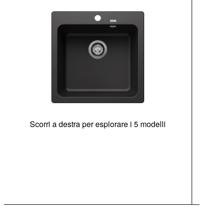
Scorri a destra per esplorare i 5 modelli
di
sen
Opz