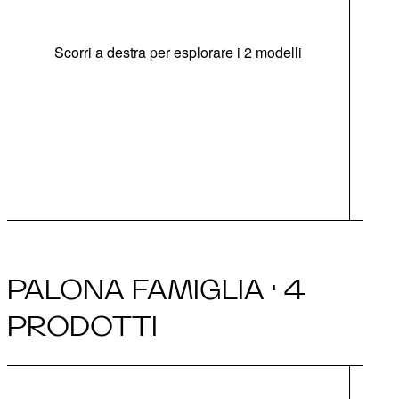
Scorri a destra per esplorare i 2 modelli
dim
m
goc
Po
PALONA FAMIGLIA · 4
PRODOTTI