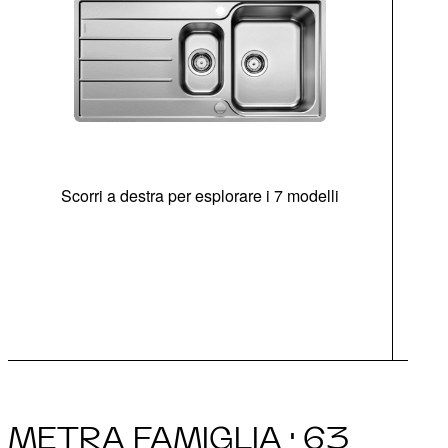
Scorri a destra per esplorare i 7 modelli
di
c
Opz
METRA FAMIGLIA · 63